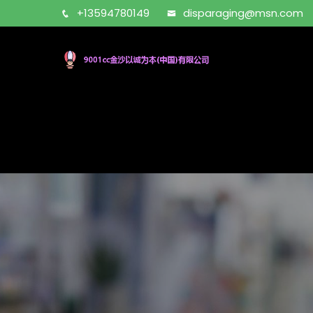
+13594780149
disparaging@msn.com