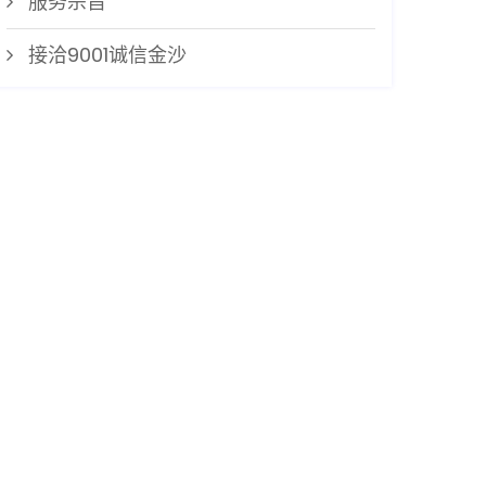
服务宗旨
接洽9001诚信金沙